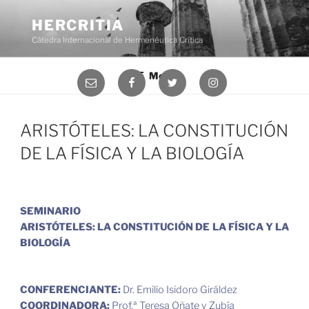
Saltar
al
HERCRITIA
contenido
Cátedra Internacional de Hermenéutica Crítica
Menú
Correo
Facebook
Twitter
Instagram
electrónico
ARISTÓTELES: LA CONSTITUCIÓN
DE LA FÍSICA Y LA BIOLOGÍA
SEMINARIO
ARISTÓTELES: LA CONSTITUCIÓN DE LA FÍSICA Y LA
BIOLOGÍA
CONFERENCIANTE:
Dr. Emilio Isidoro Giráldez
COORDINADORA:
Prof.ª Teresa Oñate y Zubía