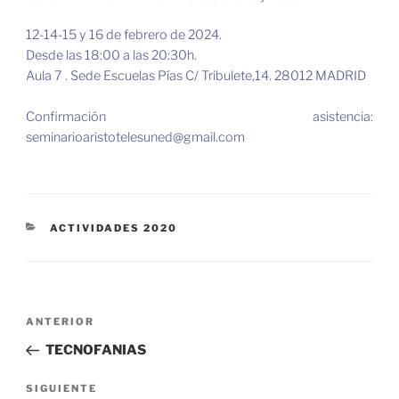
12-14-15 y 16 de febrero de 2024.
Desde las 18:00 a las 20:30h.
Aula 7 . Sede Escuelas Pías C/ Tribulete,14. 28012 MADRID
Confirmación asistencia:
seminarioaristotelesuned@gmail.com
CATEGORÍAS
ACTIVIDADES 2020
Navegación
Entrada
ANTERIOR
de
anterior:
TECNOFANIAS
entradas
Siguiente
SIGUIENTE