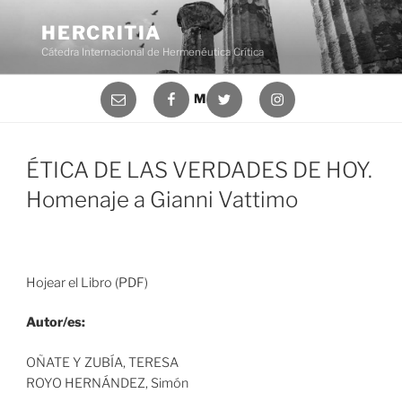
Saltar
al
HERCRITIA
contenido
Cátedra Internacional de Hermenéutica Crítica
Correo
Facebook
Twitter
Instagram
Menú
electrónico
ÉTICA DE LAS VERDADES DE HOY.
Homenaje a Gianni Vattimo
Hojear el Libro (
PDF
)
Autor/es:
OÑATE Y ZUBÍA, TERESA
ROYO HERNÁNDEZ, Simón