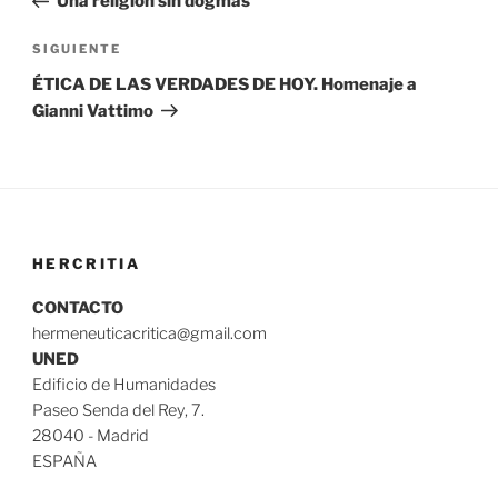
Una religión sin dogmas
entradas
Siguiente
SIGUIENTE
entrada
ÉTICA DE LAS VERDADES DE HOY. Homenaje a
Gianni Vattimo
HERCRITIA
CONTACTO
hermeneuticacritica@gmail.com
UNED
Edificio de Humanidades
Paseo Senda del Rey, 7.
28040 - Madrid
ESPAÑA