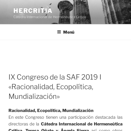
Saltar
al
HERCRITIA
contenido
Cátedra Internacional de Hermenéutica Crítica
Menú
IX Congreso de la SAF 2019 I
«Racionalidad, Ecopolítica,
Mundialización»
Racionalidad, Ecopolítica, Mundialización
En este Congreso tienen una participación destacada las
directoras de la
Cátedra Internacional de Hermeneútica
Crítica,
Teresa Oñate y Ángela Sierra
así como otros