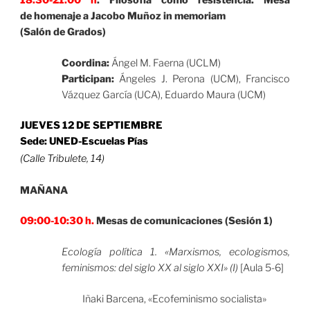
18:30-21:00 h
. Filosofía como resistencia. Mesa
de homenaje a Jacobo Muñoz in memoriam
(Salón de Grados)
Coordina:
Ángel M. Faerna (UCLM)
Participan:
Ángeles J. Perona (UCM), Francisco
Vázquez García (UCA), Eduardo Maura (UCM)
JUEVES 12 DE SEPTIEMBRE
Sede: UNED-Escuelas Pías
(Calle Tribulete, 14)
MAÑANA
09:00-10:30 h.
Mesas de comunicaciones (Sesión 1)
Ecología política 1. «Marxismos, ecologismos,
feminismos: del siglo XX al siglo XXI» (I)
[Aula 5-6]
Iñaki Barcena, «Ecofeminismo socialista»