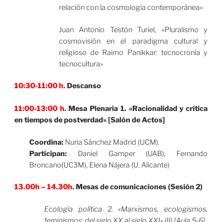
relación con la cosmología contemporánea»
Juan Antonio Testón Turiel, «Pluralismo y
cosmovisión en el paradigma cultural y
religioso de Raimo Panikkar: tecnocronía y
tecnocultura»
10:30-11:00 h.
Descanso
11:00-13:00 h.
Mesa Plenaria 1. «Racionalidad y crítica
en tiempos de postverdad» [Salón de Actos]
Coordina:
Nuria Sánchez Madrid (UCM).
Participan:
Daniel Gamper (UAB), Fernando
Broncano(UC3M), Elena Nájera (U. Alicante)
13.00h – 14.30h.
Mesas de comunicaciones (Sesión 2)
Ecología política 2. «Marxismos, ecologismos,
feminismos: del siglo XX al siglo XXI» (II) [Aula 5-6]