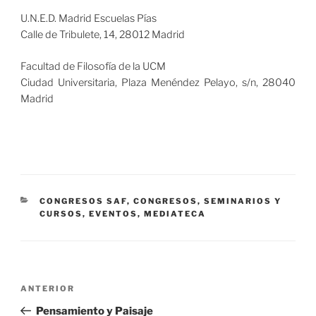
U.N.E.D. Madrid Escuelas Pías
Calle de Tribulete, 14, 28012 Madrid
Facultad de Filosofía de la UCM
Ciudad Universitaria, Plaza Menéndez Pelayo, s/n, 28040
Madrid
CATEGORÍAS
CONGRESOS SAF
,
CONGRESOS, SEMINARIOS Y
CURSOS
,
EVENTOS
,
MEDIATECA
Navegación
Entrada
ANTERIOR
de
anterior:
Pensamiento y Paisaje