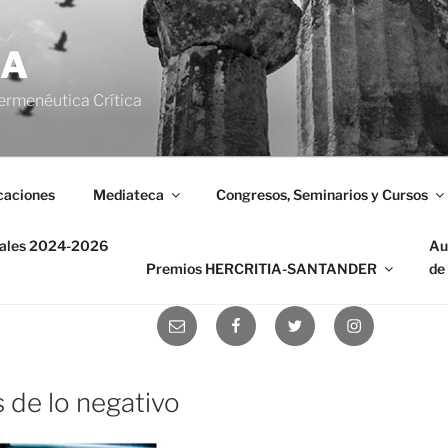
IA
ermenéutica Crítica
caciones
Mediateca
Congresos, Seminarios y Cursos
nales 2024-2026
Au
Premios HERCRITIA-SANTANDER
de
Correo
Facebook
Twitter
Instagram
electrónico
 de lo negativo