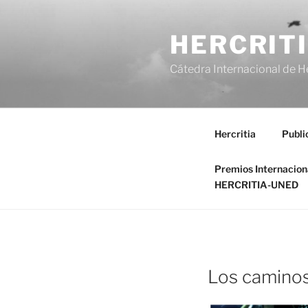
Saltar
al
HERCRIT
contenido
Cátedra Internacional de H
Hercritia
Publi
Premios Internacio
HERCRITIA-UNED
Los caminos