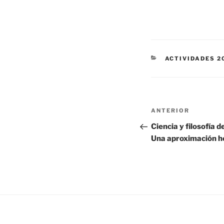
CATEGORÍAS
ACTIVIDADES 2
Navegación
Entrada
ANTERIOR
de
anterior:
Ciencia y filosofía d
Una aproximación 
entradas