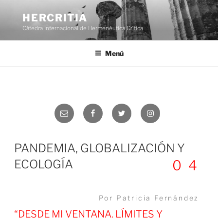
Saltar
al
HERCRITIA
contenido
Cátedra Internacional de Hermenéutica Crítica
Menú
Correo
Facebook
Twitter
Instagram
electrónico
PANDEMIA, GLOBALIZACIÓN Y
ECOLOGÍA
04
Por Patricia Fernández
“DESDE MI VENTANA. LÍMITES Y