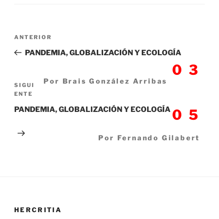
Navegación
Entrada
ANTERIOR
de
anterior:
PANDEMIA, GLOBALIZACIÓN Y ECOLOGÍA
entradas
03
Por Brais González Arribas
Siguiente
SIGUI
ENTE
entrada
PANDEMIA, GLOBALIZACIÓN Y ECOLOGÍA
05
Por Fernando Gilabert
HERCRITIA