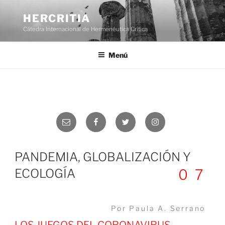
Saltar
al
HERCRITIA
contenido
Cátedra Internacional de Hermenéutica Crítica
Menú
Correo
Facebook
Twitter
Instagram
electrónico
PANDEMIA, GLOBALIZACIÓN Y
ECOLOGÍA
07
Por Paula A. Serrano
LOS JUEGOS DEL CORONAVIRUS