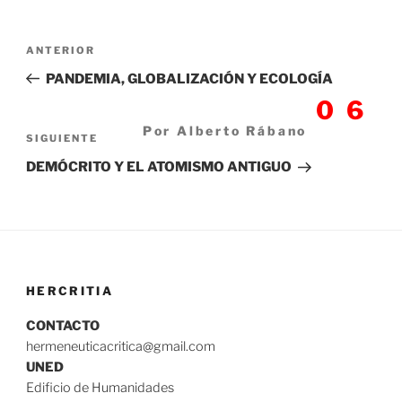
Navegación
Entrada
ANTERIOR
de
anterior:
PANDEMIA, GLOBALIZACIÓN Y ECOLOGÍA
entradas
06
Por Alberto Rábano
Siguiente
SIGUIENTE
entrada
DEMÓCRITO Y EL ATOMISMO ANTIGUO
HERCRITIA
CONTACTO
hermeneuticacritica@gmail.com
UNED
Edificio de Humanidades