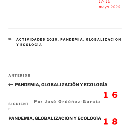
17- 15
mayo 2020
CATEGORÍAS
ACTIVIDADES 2020
,
PANDEMIA, GLOBALIZACIÓN
Y ECOLOGÍA
Navegación
Entrada
ANTERIOR
de
anterior:
PANDEMIA, GLOBALIZACIÓN Y ECOLOGÍA
entradas
16
Por José Ordóñez-García
Siguiente
SIGUIENT
E
entrada
PANDEMIA, GLOBALIZACIÓN Y ECOLOGÍA
18