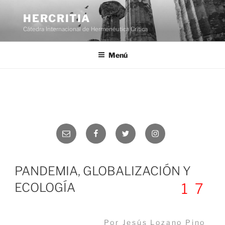
Saltar
al
HERCRITIA
contenido
Cátedra Internacional de Hermenéutica Crítica
Menú
Correo
Facebook
Twitter
Instagram
electrónico
PANDEMIA, GLOBALIZACIÓN Y
ECOLOGÍA
17
Por Jesús Lozano Pino