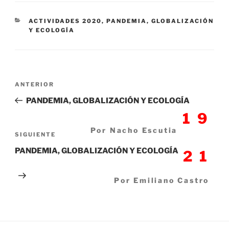
CATEGORÍAS
ACTIVIDADES 2020
,
PANDEMIA, GLOBALIZACIÓN
Y ECOLOGÍA
Navegación
Entrada
ANTERIOR
de
anterior:
PANDEMIA, GLOBALIZACIÓN Y ECOLOGÍA
entradas
19
Por Nacho Escutia
Siguiente
SIGUIENTE
entrada
PANDEMIA, GLOBALIZACIÓN Y ECOLOGÍA
21
Por Emiliano Castro