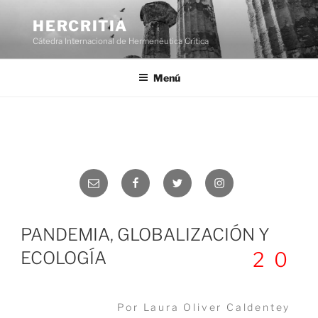
Saltar
al
HERCRITIA
contenido
Cátedra Internacional de Hermenéutica Crítica
Menú
Correo
Facebook
Twitter
Instagram
electrónico
PANDEMIA, GLOBALIZACIÓN Y
ECOLOGÍA
20
Por Laura Oliver Caldentey