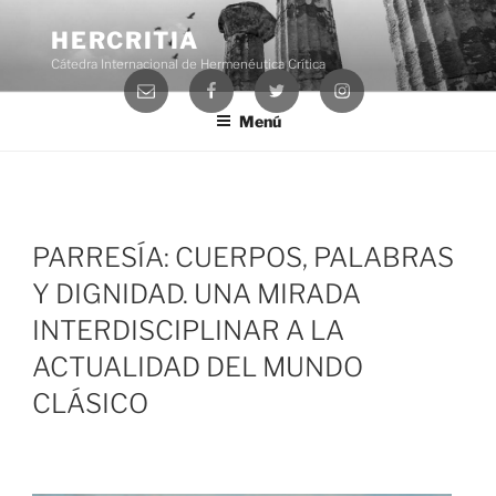
Saltar
al
HERCRITIA
contenido
Cátedra Internacional de Hermenéutica Crítica
Correo
Facebook
Twitter
Instagram
electrónico
Menú
PARRESÍA: CUERPOS, PALABRAS
Y DIGNIDAD. UNA MIRADA
INTERDISCIPLINAR A LA
ACTUALIDAD DEL MUNDO
CLÁSICO