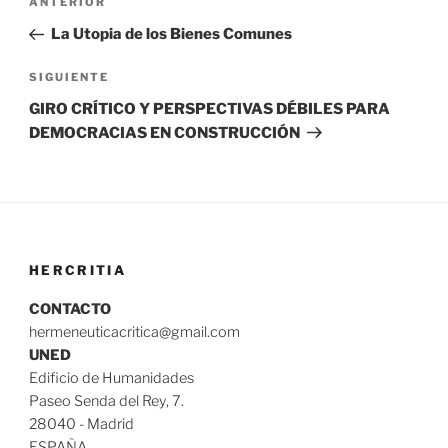
Entrada
ANTERIOR
de
anterior:
La Utopia de los Bienes Comunes
entradas
Siguiente
SIGUIENTE
entrada
GIRO CRÍTICO Y PERSPECTIVAS DÉBILES PARA
DEMOCRACIAS EN CONSTRUCCIÓN
HERCRITIA
CONTACTO
hermeneuticacritica@gmail.com
UNED
Edificio de Humanidades
Paseo Senda del Rey, 7.
28040 - Madrid
ESPAÑA