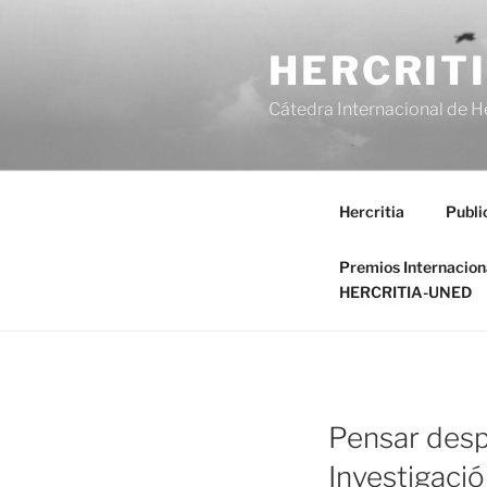
Saltar
al
HERCRIT
contenido
Cátedra Internacional de H
Hercritia
Publi
Premios Internacio
HERCRITIA-UNED
Pensar desp
Investigació