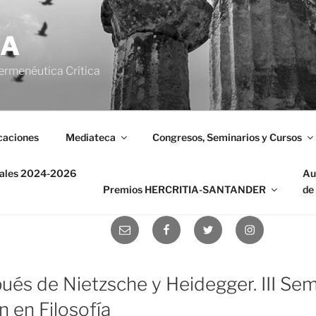
IA
ermenéutica Crítica
caciones
Mediateca
Congresos, Seminarios y Cursos
nales 2024-2026
Au
Premios HERCRITIA-SANTANDER
de
Correo
Facebook
Twitter
Instagram
electrónico
ués de Nietzsche y Heidegger. III Sem
n en Filosofía