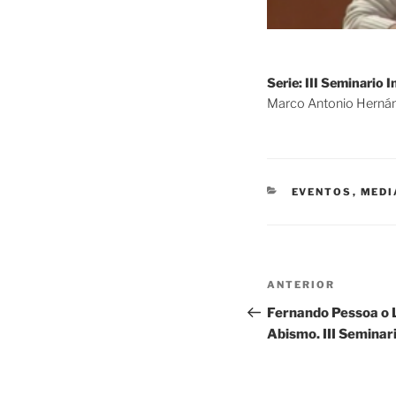
Serie: III Seminario 
Marco Antonio Herná
CATEGORÍAS
EVENTOS
,
MEDI
Navegación
Entrada
ANTERIOR
de
anterior:
Fernando Pessoa o L
Abismo. III Seminari
entradas