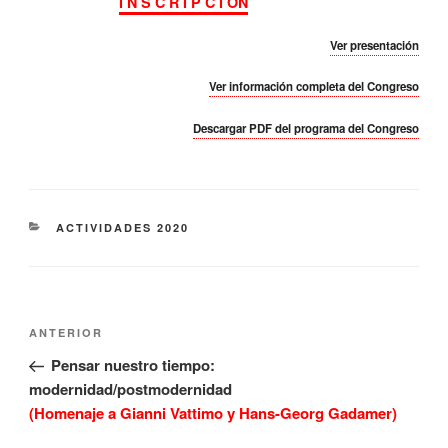
I N S C R I P C I ÓN
Ver presentación
Ver información completa del Congreso
Descargar PDF del programa del Congreso
CATEGORÍAS
ACTIVIDADES 2020
Navegación
Entrada
ANTERIOR
de
anterior:
Pensar nuestro tiempo:
entradas
modernidad/postmodernidad
(Homenaje a Gianni Vattimo y Hans-Georg Gadamer)