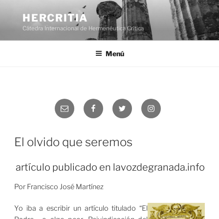
Saltar
al
HERCRITIA
contenido
Cátedra Internacional de Hermenéutica Crítica
Menú
Correo
Facebook
Twitter
Instagram
electrónico
El olvido que seremos
artículo publicado en lavozdegranada.info
Por Francisco José Martínez
Yo iba a escribir un artículo titulado “El