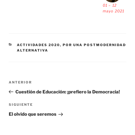
01 – 12
mayo 2021
CATEGORÍAS
ACTIVIDADES 2020
,
POR UNA POSTMODERNIDAD
ALTERNATIVA
Navegación
Entrada
ANTERIOR
de
anterior:
Cuestión de Educación: ¡prefiero la Democracia!
entradas
Siguiente
SIGUIENTE
entrada
El olvido que seremos