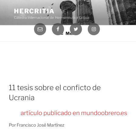
Saltar
al
HERCRITIA
contenido
Cátedra Internacional de Hermenéutica Crítica
Correo
Facebook
Twitter
Instagram
Menú
electrónico
11 tesis sobre el conficto de
Ucrania
artículo publicado en mundoobrero.es
Por Francisco José Martínez