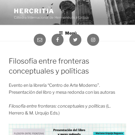
Saltar
al
HERCRITIA
contenido
Cátedra Internacional de Hermenéutica Crítica
Menú
Correo
Facebook
Twitter
Instagram
electrónico
Filosofía entre fronteras
conceptuales y políticas
Evento en la librería “Centro de Arte Moderno”.
Presentación del libro y mesa redonda con las autoras
Filosofía entre fronteras: conceptuales y políticas
(L.
Herrero & M. Urquijo Eds.)