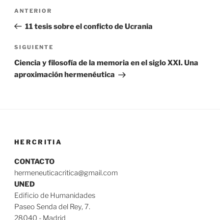
Navegación
Entrada
ANTERIOR
de
anterior:
11 tesis sobre el conficto de Ucrania
entradas
Siguiente
SIGUIENTE
entrada
Ciencia y filosofía de la memoria en el siglo XXI. Una
aproximación hermenéutica
HERCRITIA
CONTACTO
hermeneuticacritica@gmail.com
UNED
Edificio de Humanidades
Paseo Senda del Rey, 7.
28040 - Madrid