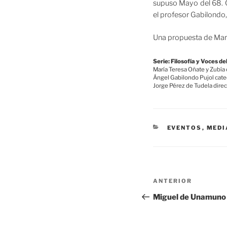
supuso Mayo del 68. C
el profesor Gabilondo,
Una propuesta de Mar
Serie: Filosofía y Voces d
María Teresa Oñate y Zubía 
Ángel Gabilondo Pujol cate
Jorge Pérez de Tudela dire
CATEGORÍAS
EVENTOS
,
MEDI
Navegación
Entrada
ANTERIOR
de
anterior:
Miguel de Unamuno
entradas