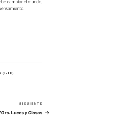
debe cambiar el mundo,
 pensamiento.
(I-IX)
Siguiente
SIGUIENTE
entrada
’Ors. Luces y Glosas