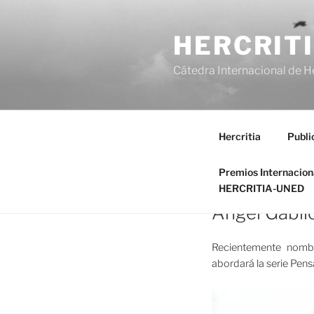
Saltar
al
HERCRIT
contenido
Cátedra Internacional de H
Hercritia
Publi
Premios Internacio
HERCRITIA-UNED
Ángel Gabil
Recientemente nombr
abordará la serie Pens