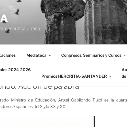
IA
ermenéutica Crítica
caciones
Mediateca
Congresos, Seminarios y Cursos
Correo
Facebook
Twitter
Instagram
electrónico
nales 2024-2026
Au
Premios HERCRITIA-SANTANDER
de
ondo. Acción de palabra
ado Ministro de Educación, Ángel Gabilondo Pujol es la cuarta 
adores Españoles del Siglo XX y XXI.