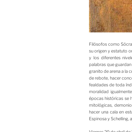
Filósofos como Sócrat
su origen y estatuto 
y los diferentes niv
palabras que guardan e
granito de arena a la c
de rebote, hacer conco
fealdades de toda índ
moralidad igualmente
épocas históricas se 
mitológicas, demonio
hacer una cala en es
Espinosa y Schelling, 
Viernes 20 de abril de