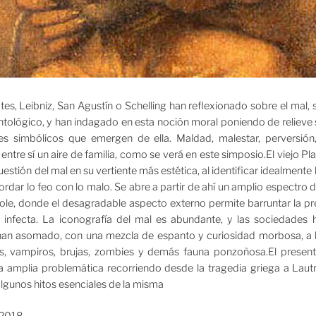
es, Leibniz, San Agustín o Schelling han reflexionado sobre el mal,
ontológico, y han indagado en esta noción moral poniendo de relieve
eles simbólicos que emergen de ella. Maldad, malestar, perversión
ntre sí un aire de familia, como se verá en este simposio.El viejo P
uestión del mal en su vertiente más estética, al identificar idealmente 
rdar lo feo con lo malo. Se abre a partir de ahí un amplio espectro
ole, donde el desagradable aspecto externo permite barruntar la pre
 infecta. La iconografía del mal es abundante, y las sociedades
han asomado, con una mezcla de espanto y curiosidad morbosa, a l
s, vampiros, brujas, zombies y demás fauna ponzoñosa.El presen
ta amplia problemática recorriendo desde la tragedia griega a Lau
algunos hitos esenciales de la misma
 2018