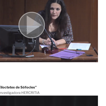
Filoctetes
de Sófocles”
, investigadora HERCRITIA