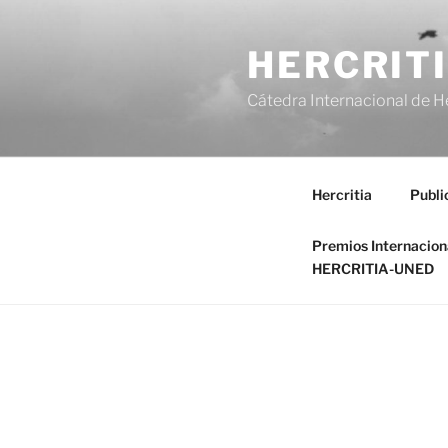
Saltar
al
HERCRIT
contenido
Cátedra Internacional de H
Hercritia
Publi
Premios Internacio
HERCRITIA-UNED