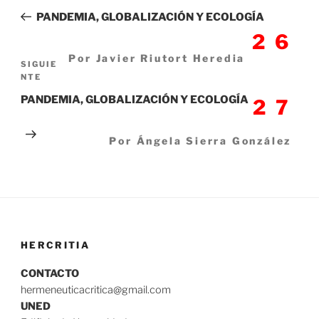
de
anterior:
PANDEMIA, GLOBALIZACIÓN Y ECOLOGÍA
entradas
26
Por Javier Riutort Heredia
Siguiente
SIGUIE
NTE
entrada
PANDEMIA, GLOBALIZACIÓN Y ECOLOGÍA
27
Por Ángela Sierra González
HERCRITIA
CONTACTO
hermeneuticacritica@gmail.com
UNED