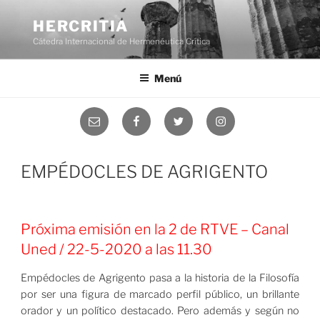
Saltar
al
HERCRITIA
contenido
Cátedra Internacional de Hermenéutica Crítica
Menú
Correo
Facebook
Twitter
Instagram
electrónico
EMPÉDOCLES DE AGRIGENTO
Próxima emisión en la 2 de RTVE – Canal
Uned / 22-5-2020 a las 11.30
Empédocles de Agrigento pasa a la historia de la Filosofía
por ser una figura de marcado perfil público, un brillante
orador y un político destacado. Pero además y según no