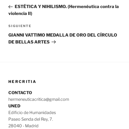
de
anterior:
ESTÉTICA Y NIHILISMO. (Hermenéutica contra la
entradas
violencia II)
Siguiente
SIGUIENTE
entrada
GIANNI VATTIMO MEDALLA DE ORO DEL CÍRCULO
DE BELLAS ARTES
HERCRITIA
CONTACTO
hermeneuticacritica@gmail.com
UNED
Edificio de Humanidades
Paseo Senda del Rey, 7.
28040 - Madrid