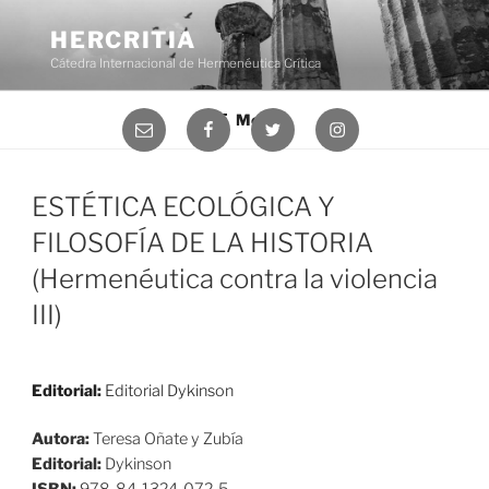
Saltar
al
HERCRITIA
contenido
Cátedra Internacional de Hermenéutica Crítica
Menú
Correo
Facebook
Twitter
Instagram
electrónico
ESTÉTICA ECOLÓGICA Y
FILOSOFÍA DE LA HISTORIA
(Hermenéutica contra la violencia
III)
Editorial:
Editorial Dykinson
Autora:
Teresa Oñate y Zubía
Editorial:
Dykinson