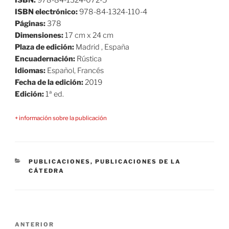
ISBN:
978-84-1324-072-5
ISBN electrónico:
978-84-1324-110-4
Páginas:
378
Dimensiones:
17 cm x 24 cm
Plaza de edición:
Madrid , España
Encuadernación:
Rústica
Idiomas:
Español, Francés
Fecha de la edición:
2019
Edición:
1ª ed.
+ información sobre la publicación
CATEGORÍAS
PUBLICACIONES
,
PUBLICACIONES DE LA
CÁTEDRA
Navegación
Entrada
ANTERIOR