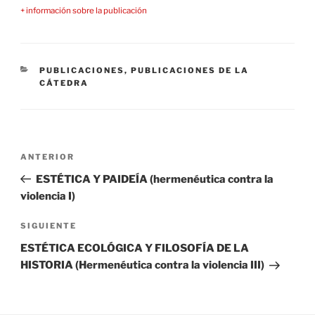
+ información sobre la publicación
CATEGORÍAS
PUBLICACIONES
,
PUBLICACIONES DE LA
CÁTEDRA
Navegación
Entrada
ANTERIOR
de
anterior:
ESTÉTICA Y PAIDEÍA (hermenéutica contra la
entradas
violencia I)
Siguiente
SIGUIENTE
entrada
ESTÉTICA ECOLÓGICA Y FILOSOFÍA DE LA
HISTORIA (Hermenéutica contra la violencia III)