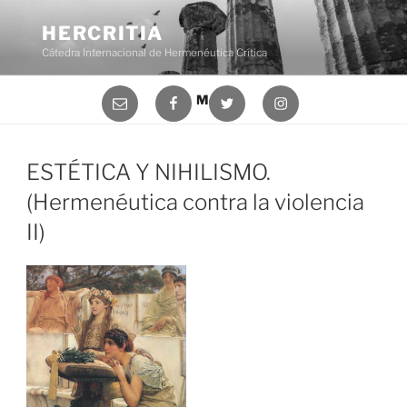
Saltar
al
HERCRITIA
contenido
Cátedra Internacional de Hermenéutica Crítica
Correo
Facebook
Twitter
Instagram
Menú
electrónico
ESTÉTICA Y NIHILISMO.
(Hermenéutica contra la violencia
II)