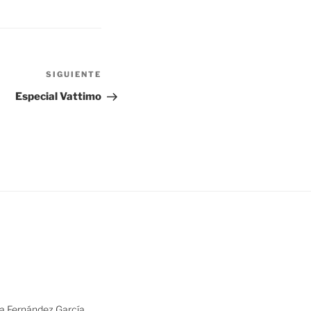
Siguiente
SIGUIENTE
entrada
Especial Vattimo
ia Fernández García,