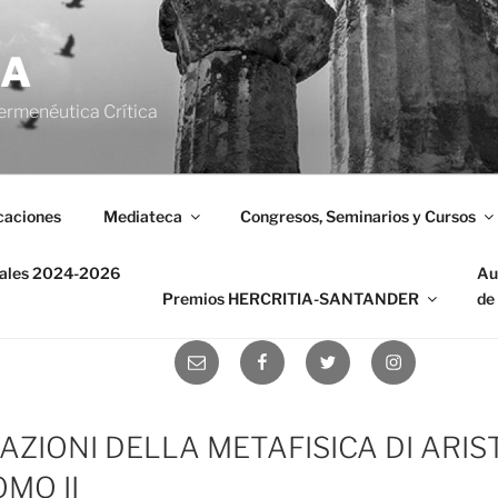
IA
ermenéutica Crítica
caciones
Mediateca
Congresos, Seminarios y Cursos
nales 2024-2026
Au
Premios HERCRITIA-SANTANDER
de
Correo
Facebook
Twitter
Instagram
electrónico
AZIONI DELLA METAFISICA DI ARI
OMO II