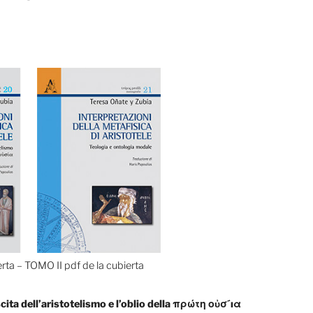
erta
–
TOMO II pdf de la cubierta
cita dell’aristotelismo e l’oblio della πρώτη οὐσ´ıα