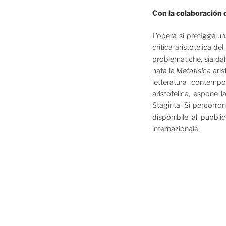
Con la colaboración
L’opera si prefigge un
critica aristotelica d
problematiche, sia dal
nata la
Metafisica
aris
letteratura contempo
aristotelica, espone l
Stagirita. Si percorron
disponibile al pubbl
internazionale.