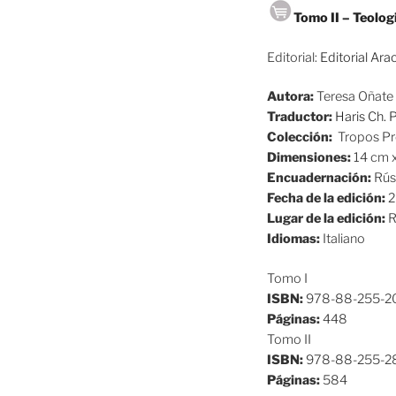
Tomo II – Teolog
Editorial:
Editorial Ara
Autora:
Teresa Oñate 
Traductor:
Haris Ch. 
Colección:
Tropos Pro
Dimensiones:
14 cm 
Encuadernación:
Rús
Fecha de la edición:
2
Lugar de la edición:
R
Idiomas:
Italiano
Tomo I
ISBN:
978-88-255-2
Páginas:
448
Tomo II
ISBN:
978-88-255-2
Páginas:
584