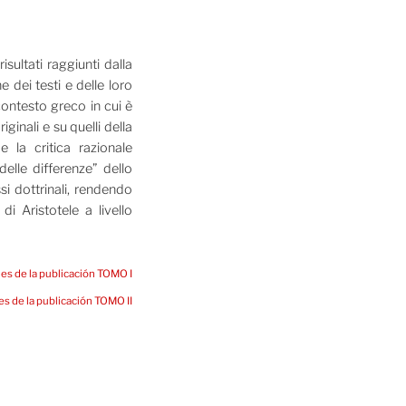
isultati raggiunti dalla
 dei testi e delle loro
contesto greco in cui è
iginali e su quelli della
 la critica razionale
delle differenze” dello
ssi dottrinali, rendendo
di Aristotele a livello
les de la publicación TOMO I
les de la publicación TOMO II