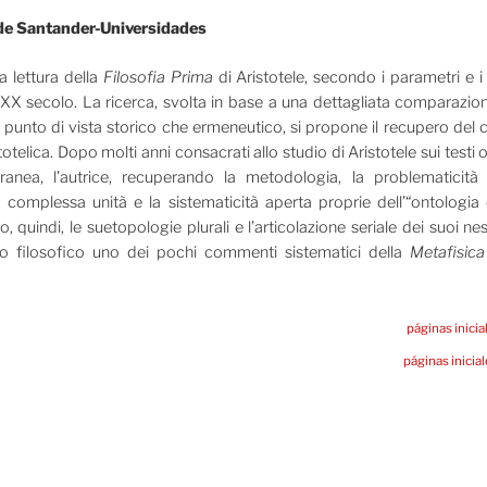
 de Santander-Universidades
a lettura della
Filosofia Prima
di Aristotele, secondo i parametri e i r
el XX secolo. La ricerca, svolta in base a una dettagliata comparazione
 punto di vista storico che ermeneutico, si propone il recupero del 
totelica. Dopo molti anni consacrati allo studio di Aristotele sui testi or
ranea, l’autrice, recuperando la metodologia, la problematicità e
a complessa unità e la sistematicità aperta proprie dell’“ontologia 
o, quindi, le suetopologie plurali e l’articolazione seriale dei suoi ne
ico filosofico uno dei pochi commenti sistematici della
Metafisica
páginas inicia
páginas inicia