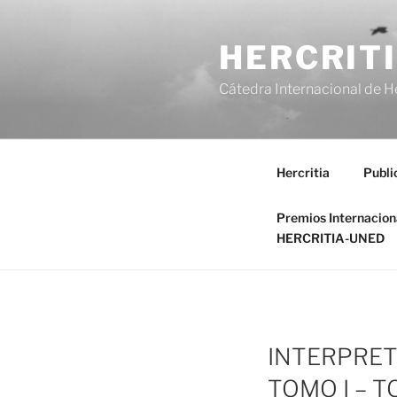
Saltar
al
HERCRIT
contenido
Cátedra Internacional de H
Hercritia
Publi
Premios Internacio
HERCRITIA-UNED
INTERPRET
TOMO I – T