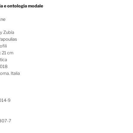
ia e ontologia modale
cne
y Zubía
Papoulias
fili
x 21 cm
tica
018
oma. Italia
014-9
807-7