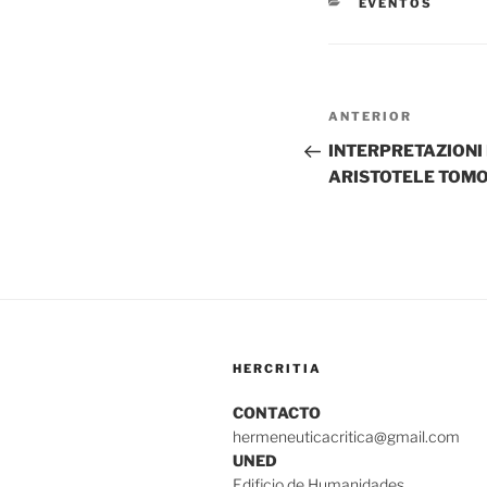
CATEGORÍAS
EVENTOS
Navegación
Entrada
ANTERIOR
de
anterior:
INTERPRETAZIONI 
ARISTOTELE TOMO I
entradas
HERCRITIA
CONTACTO
hermeneuticacritica@gmail.com
UNED
Edificio de Humanidades