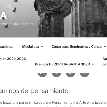
IA
ermenéutica Crítica
caciones
Mediateca
Congresos, Seminarios y Cursos
nales 2024-2026
Au
Premios HERCRITIA-SANTANDER
de
Correo
Facebook
Twitter
Instagram
electrónico
aminos del pensamiento
e trazar una panorámica sobre el Pensamiento y el Arte en la España 