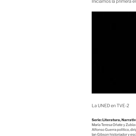
Iniciamos la primera 
La UNED en TVE-2
Serie: Literatura, Narrat
María Teresa Oñate y Zubía 
Alfonso Guerra político, dir
Ian Gibson historiador y esc