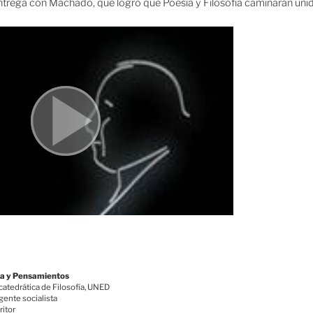
entrega con Machado, que logró que Poesía y Filosofía caminaran unid
iva y Pensamientos
catedrática de Filosofía, UNED
igente socialista
ritor