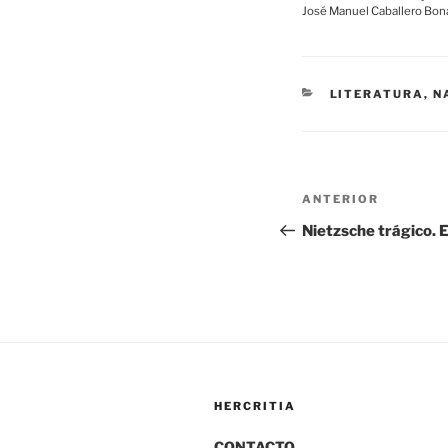
José Manuel Caballero Bonal
CATEGORÍAS
LITERATURA, N
Navegación
Entrada
ANTERIOR
de
anterior:
Nietzsche trágico. E
entradas
HERCRITIA
CONTACTO