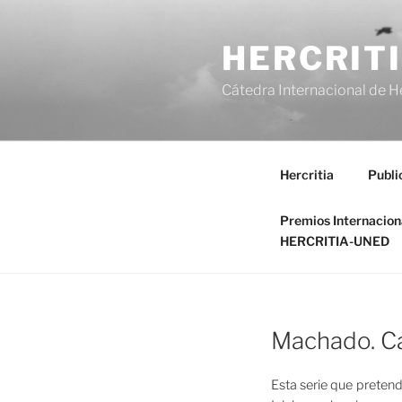
Saltar
al
HERCRIT
contenido
Cátedra Internacional de H
Hercritia
Publi
Premios Internacio
HERCRITIA-UNED
Machado. C
Esta serie que pretend