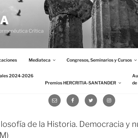
IA
ermenéutica Crítica
caciones
Mediateca
Congresos, Seminarios y Cursos
nales 2024-2026
Au
Premios HERCRITIA-SANTANDER
de
Correo
Facebook
Twitter
Instagram
electrónico
losofía de la Historia. Democracia y 
AM)