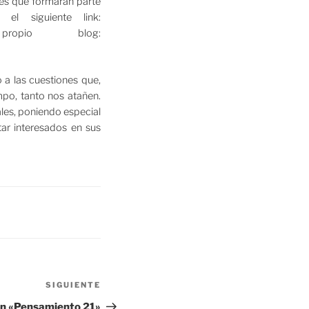
tes que formarán parte
el siguiente link:
 propio blog:
a las cuestiones que,
mpo, tanto nos atañen.
ales, poniendo especial
tar interesados en sus
Siguiente
SIGUIENTE
entrada
ón «Pensamiento 21»