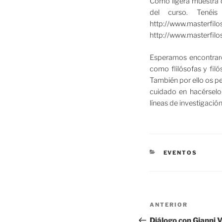
Como ligera muestra d
del curso. Tenéis
http://www.m
http://www.masterfilo
Esperamos encontraro
como flilósofas y fil
También por ello os pe
cuidado en hacérselo 
líneas de investigación
CATEGORÍAS
EVENTOS
Navegación
Entrada
ANTERIOR
de
anterior:
Diálogo con Gianni 