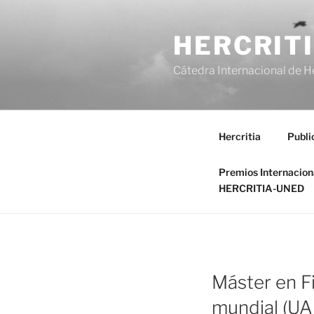
Saltar
al
HERCRIT
contenido
Cátedra Internacional de H
Hercritia
Publi
Premios Internacio
HERCRITIA-UNED
Máster en Fi
mundial (U