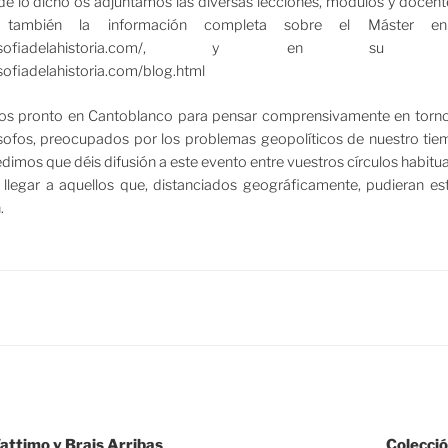
e lo dicho os adjuntamos las diversas lecciones, módulos y docen
 también la información completa sobre el Máster en 
asterfilosofiadelahistoria.com/, y en su
sofiadelahistoria.com/blog.html
s pronto en Cantoblanco para pensar comprensivamente en torno 
ósofos, preocupados por los problemas geopolíticos de nuestro tie
dimos que déis difusión a este evento entre vuestros círculos habitu
llegar a aquellos que, distanciados geográficamente, pudieran es
.
Vattimo y Brais Arribas
Colecci