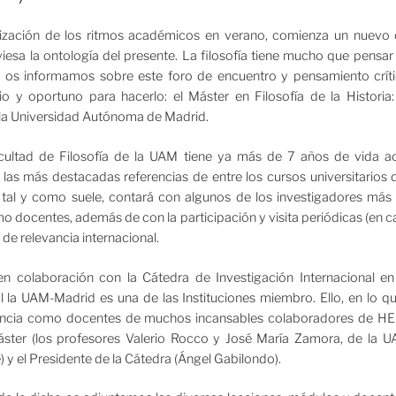
entización de los ritmos académicos en verano, comienza un nuevo
iesa la ontología del presente. La filosofía tiene mucho que pensar 
a os informamos sobre este foro de encuentro y pensamiento crí
io y oportuno para hacerlo: el Máster en Filosofía de la Histori
 la Universidad Autónoma de Madrid.
cultad de Filosofía de la UAM tiene ya más de 7 años de vida 
 las más destacadas referencias de entre los cursos universitarios 
, tal y como suele, contará con algunos de los investigadores más
o docentes, además de con la participación y visita periódicas (en c
 de relevancia internacional.
en colaboración con la Cátedra de Investigación Internacional en
 la UAM-Madrid es una de las Instituciones miembro. Ello, en lo que
esencia como docentes de muchos incansables colaboradores de HER
ster (los profesores Valerio Rocco y José María Zamora, de la UAM
 y el Presidente de la Cátedra (Ángel Gabilondo).