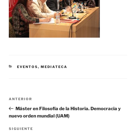
CATEGORÍAS
EVENTOS
,
MEDIATECA
Navegación
Entrada
ANTERIOR
de
anterior:
Máster en Filosofía de la Historia. Democracia y
entradas
nuevo orden mundial (UAM)
Siguiente
SIGUIENTE