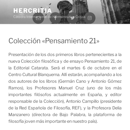
Saltar
al
HERCRITIA
Correo
Facebook
Twitter
Instagram
contenido
Cátedra Internacional de Hermenéutica Crítica
electrónico
Menú
Colección «Pensamiento 21»
Presentación de los dos primeros libros pertenecientes a la
nueva Colección filosófica y de ensayo Pensamiento 21, de
la Editorial Catarata. Será el martes 6 de octubre en el
Centro Cultural Blanquerna. Allí estarán, acompañando a los
dos autores de los libros (Germán Cano y Antonio Gómez
Ramos), los Profesores Manuel Cruz (uno de los más
importantes filósofos actualmente en España, y editor
responsable de la Colección), Antonio Campillo (presidente
de la Red Española de Filosofía, REF), y la Profesora Delia
Manzanero (directora de Bajo Palabra, la plataforma de
filosofía joven más importante en nuestro país).