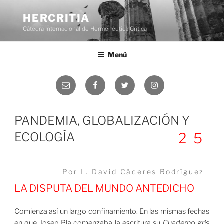
Saltar
al
HERCRITIA
contenido
Cátedra Internacional de Hermenéutica Crítica
Menú
Correo
Facebook
Twitter
Instagram
electrónico
PANDEMIA, GLOBALIZACIÓN Y
ECOLOGÍA
25
Por L. David Cáceres Rodríguez
LA DISPUTA DEL MUNDO ANTEDICHO
Comienza así un largo confinamiento. En las mismas fechas
en que Josep Pla comenzaba la escritura su
Cuaderno gris