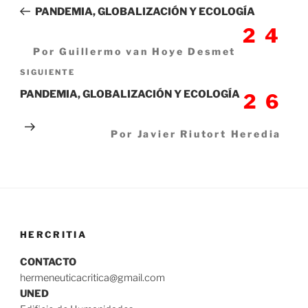
de
anterior:
PANDEMIA, GLOBALIZACIÓN Y ECOLOGÍA
entradas
24
Por Guillermo van Hoye Desmet
Siguiente
SIGUIENTE
entrada
PANDEMIA, GLOBALIZACIÓN Y ECOLOGÍA
26
Por Javier Riutort Heredia
HERCRITIA
CONTACTO
hermeneuticacritica@gmail.com
UNED