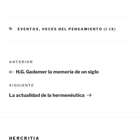
CATEGORÍAS
EVENTOS
,
VOCES DEL PENSAMIENTO (I-IX)
Navegación
Entrada
ANTERIOR
de
anterior:
H.G. Gadamer la memoria de un siglo
entradas
Siguiente
SIGUIENTE
entrada
La actualidad de la hermenéutica
HERCRITIA