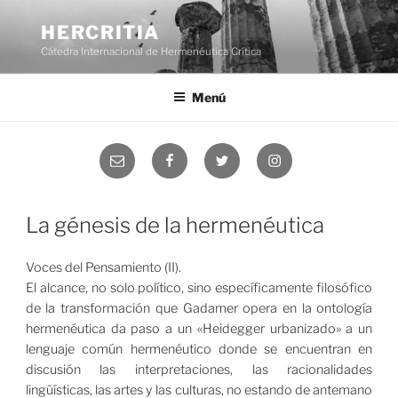
Saltar
al
HERCRITIA
contenido
Cátedra Internacional de Hermenéutica Crítica
Menú
Correo
Facebook
Twitter
Instagram
electrónico
La génesis de la hermenéutica
Voces del Pensamiento (II).
El alcance, no solo político, sino específicamente filosófico
de la transformación que Gadamer opera en la ontología
hermenéutica da paso a un «Heidegger urbanizado» a un
lenguaje común hermenéutico donde se encuentran en
discusión las interpretaciones, las racionalidades
lingüísticas, las artes y las culturas, no estando de antemano