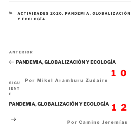
CATEGORÍAS
ACTIVIDADES 2020
,
PANDEMIA, GLOBALIZACIÓN
Y ECOLOGÍA
Navegación
Entrada
ANTERIOR
de
anterior:
PANDEMIA, GLOBALIZACIÓN Y ECOLOGÍA
entradas
10
Por Mikel Aramburu Zudaire
Siguiente
SIGU
IENT
entrada
E
PANDEMIA, GLOBALIZACIÓN Y ECOLOGÍA
12
Por Camino Jeremías