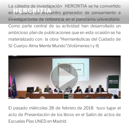
Saltar
La cátedra de investigación HERCRITIA se ha convertido
al
HERCRITIA
en un punto de encuentro generador de pensamiento e
contenido
Cátedra Internacional de Hermenéutica Crítica
investigaciones de referencia en el panorama universitario.
Como parte central de su actividad han desarrollado un
Menú
ambicioso plan de publicaciones que en esta ocasión se ha
materializado con la obra “Hermenéuticas del Cuidado de
Sí: Cuerpo Alma Mente Mundo”(Volúmenes I y II)
El pasado miércoles 28 de febrero de 2018 tuvo lugar el
acto de Presentación de los libros en el Salón de actos de
Escuelas Pías UNED en Madrid.