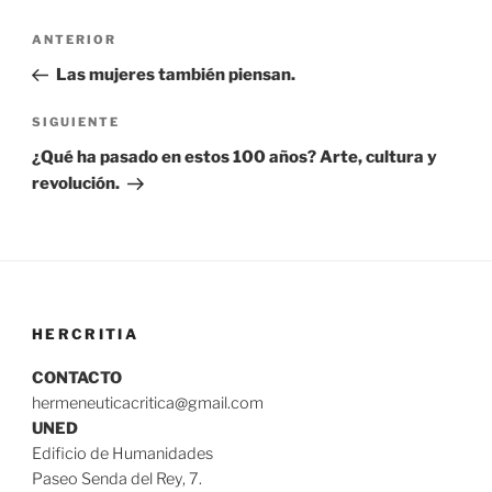
Navegación
Entrada
ANTERIOR
de
anterior:
Las mujeres también piensan.
entradas
Siguiente
SIGUIENTE
entrada
¿Qué ha pasado en estos 100 años? Arte, cultura y
revolución.
HERCRITIA
CONTACTO
hermeneuticacritica@gmail.com
UNED
Edificio de Humanidades
Paseo Senda del Rey, 7.