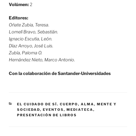
Volúmen:
2
Editores:
Oñate Zubia, Teresa
.
Lomelí Bravo, Sebastián
.
Ignacio Escutia, León
.
Díaz Arroyo, José Luis
.
Zubía, Paloma O.
Hernández Nieto, Marco Antonio
.
Con la colaboración de Santander-Universidades
CATEGORÍAS
EL CUIDADO DE SÍ. CUERPO, ALMA, MENTE Y
SOCIEDAD
,
EVENTOS
,
MEDIATECA
,
PRESENTACIÓN DE LIBROS